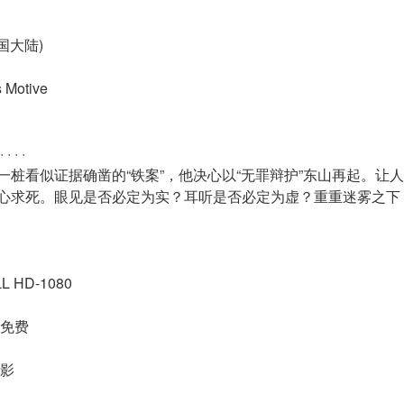
中国大陆)
Motive
· ·
一桩看似证据确凿的“铁案”，他决心以“无罪辩护”东山再起。让
心求死。眼见是否必定为实？耳听是否必定为虚？重重迷雾之下
 HD-1080
全免费
电影