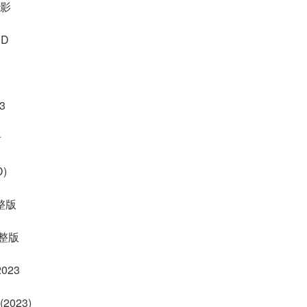
電影
D
3
看
)
整版
完整版
023
023)