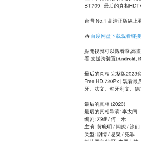
BT.709 | 最后的真相HDT
台灣 No.1 高清正版線上看 | 46
📥 
百度网盘下载观看链接 : 
點開後就可以觀看囉,高
看,支援跨裝置(𝐀𝐧𝐝𝐫𝐨𝐢𝐝, 𝐢𝐎𝐒, 
最后的真相 完整版2023免费在
Free HD.720Px |
牙、法文、匈牙利文、德
最后的真相 (2023)
最后的真相导演: 李太阁
编剧: 邓继 / 何一禾
主演: 黄晓明 / 闫妮 / 涂们 
类型: 剧情 / 悬疑 / 犯罪