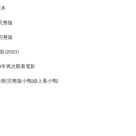
版本
)完整版
)完整版
2023)
23年再次觀看電影
上映|完整版小鴨|線上看小鴨|